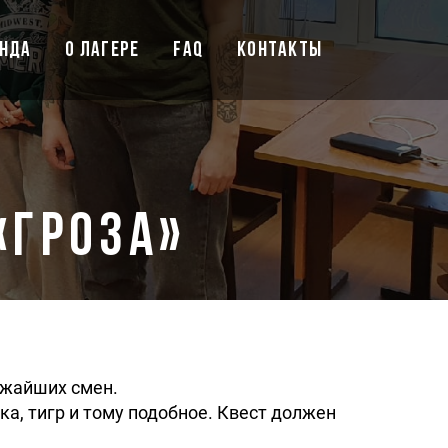
НДА
О ЛАГЕРЕ
FAQ
КОНТАКТЫ
«Гроза»
ижайших смен.
а, тигр и тому подобное. Квест должен